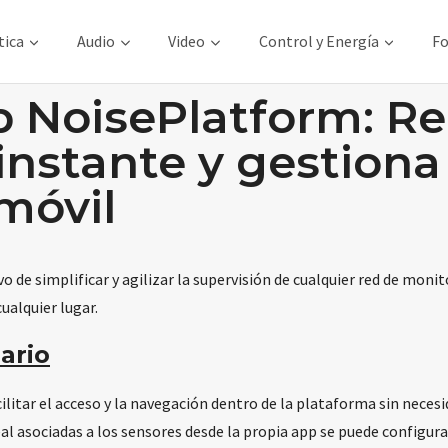
tica
Audio
Video
Control y Energía
Fo
p NoisePlatform: Re
 instante y gestiona
móvil
 de simplificar y agilizar la supervisión de cualquier red de moni
ualquier lugar.
ario
itar el acceso y la navegación dentro de la plataforma sin necesi
l asociadas a los sensores desde la propia app se puede configura