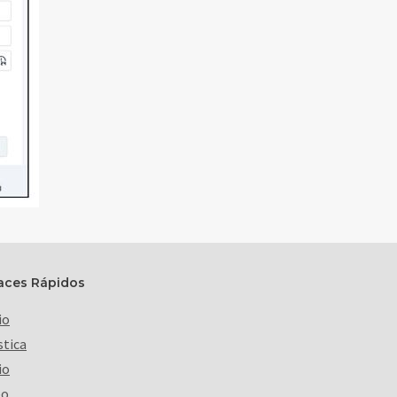
aces Rápidos
io
stica
io
eo