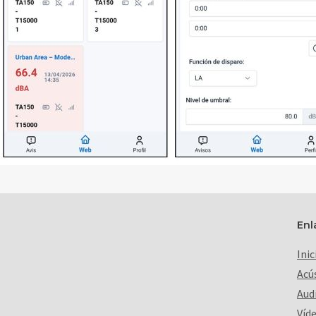
Enl
Inic
Acú
Aud
Víd