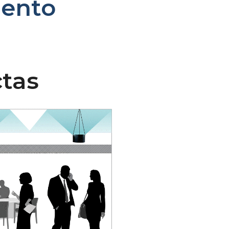
iento
ctas