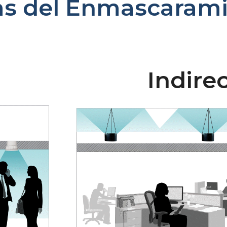
cas del Enmascaram
Indire