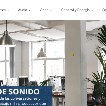
tica
Audio
Video
Control y Energía
Fo