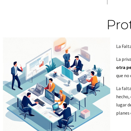
Pro
La Falt
La priv
otra p
que no 
La falt
hecho, 
lugar d
planes 