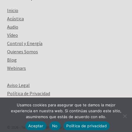
Inicio
Acústica
Audio
Vídeo
Control y Energía
Quienes Somos
Blog
Webinars
Aviso Legal
Política de Privacidad
Usamos cookies para asegurar que te damos la mejor
experiencia en nuestra web. Si continúas usando este sitio,
asumiremos que estás de acuerdo con ello.
Aceptar
No
Política de privacidad
© 2026 - Tema para WordPress por
Kadence WP