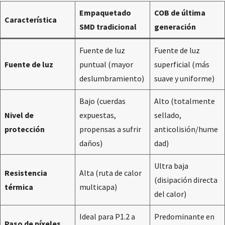
Empaquetado
COB de última
Característica
SMD tradicional
generación
Fuente de luz
Fuente de luz
Fuente de luz
puntual (mayor
superficial (más
deslumbramiento)
suave y uniforme)
Bajo (cuerdas
Alto (totalmente
Nivel de
expuestas,
sellado,
protección
propensas a sufrir
anticolisión/hume
daños)
dad)
Ultra baja
Resistencia
Alta (ruta de calor
(disipación directa
térmica
multicapa)
del calor)
Ideal para P1.2 a
Predominante en
Paso de píxeles