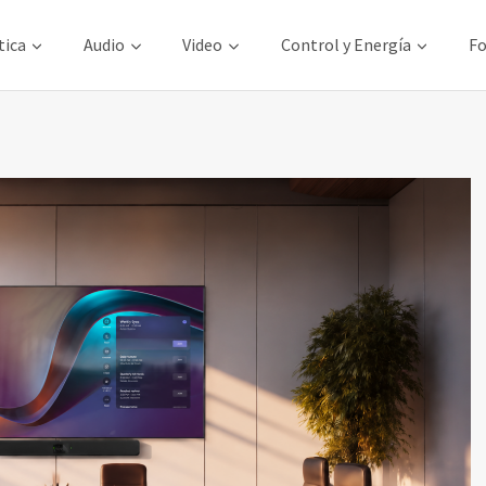
tica
Audio
Video
Control y Energía
Fo