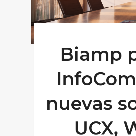
Biamp p
InfoCom
nuevas so
UCX, 