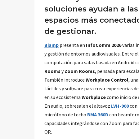
soluciones ayudan a las
espacios más conectados
de gestionar.
Biamp
presenta en
InfoComm 2026
varias i
y gestión de entornos audiovisuales. Entre e
computación para salas basada en Android c
Rooms
y
Zoom Rooms
, pensada para escal
También introduce
Workplace Control
, un
táctiles y software para crear experiencias d
en su ecosistema
Workplace
como inicio de s
En audio, sobresalen el altavoz
LVH-900
con 
micrófono de techo
BMA 360D
con beamform
capacidades integrándose con Zoom para faci
QR.