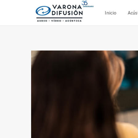
Saltar
al
Inicio
Acús
contenido