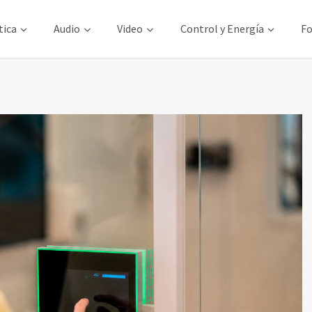
tica
Audio
Video
Control y Energía
Fo