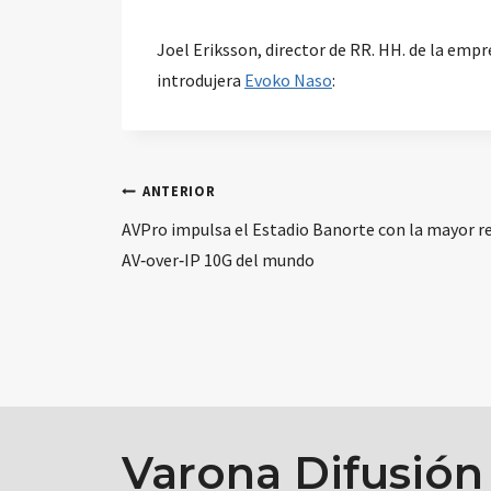
Joel Eriksson, director de RR. HH. de la empr
introdujera
Evoko Naso
:
Navegación
ANTERIOR
AVPro impulsa el Estadio Banorte con la mayor r
de
AV‑over‑IP 10G del mundo
entradas
Varona Difusión