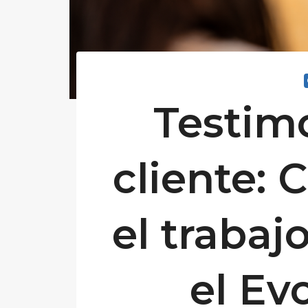
Testim
cliente:
el trabaj
el Ev